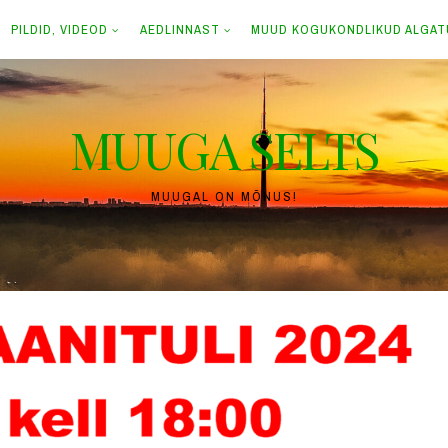
PILDID, VIDEOD
AEDLINNAST
MUUD KOGUKONDLIKUD ALGA
MUUGA SELTS
MUUGAL ON MÕNUS!