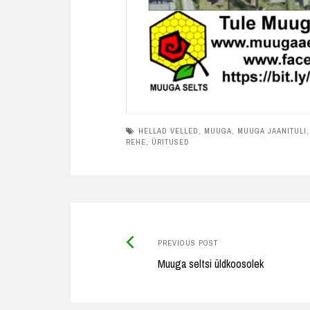
HELLAD VELLED
,
MUUGA
,
MUUGA JAANITULI
REHE
,
ÜRITUSED
Previous
Post
PREVIOUS POST
post:
Muuga seltsi üldkoosolek
navigation