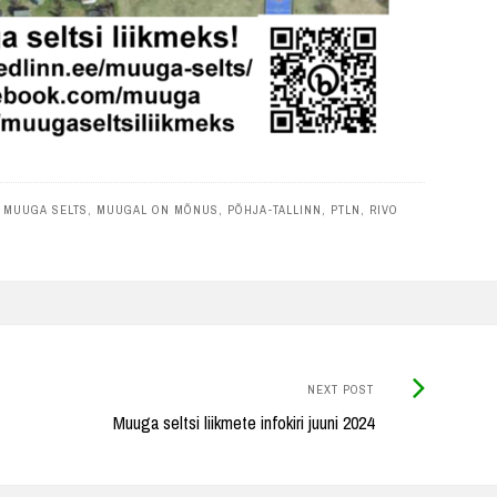
,
MUUGA SELTS
,
MUUGAL ON MÕNUS
,
PÕHJA-TALLINN
,
PTLN
,
RIVO
Next
NEXT POST
Post:
Muuga seltsi liikmete infokiri juuni 2024