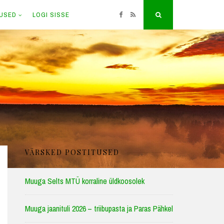
TUSED
LOGI SISSE
Facebook
RSS
Search
VÄRSKED POSTITUSED
Muuga Selts MTÜ korraline üldkoosolek
Muuga jaanituli 2026 – triibupasta ja Paras Pähkel