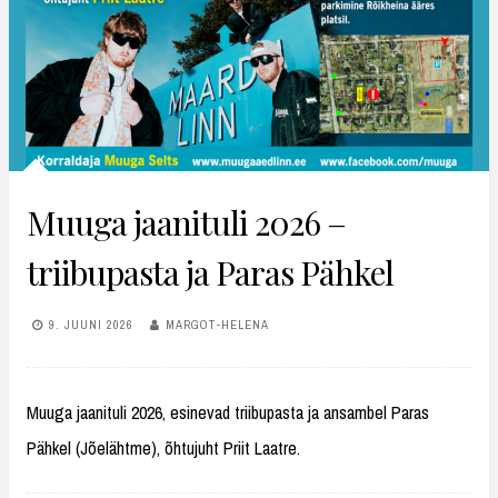
Muuga jaanituli 2026 –
triibupasta ja Paras Pähkel
9. JUUNI 2026
MARGOT-HELENA
Muuga jaanituli 2026, esinevad triibupasta ja ansambel Paras
Pähkel (Jõelähtme), õhtujuht Priit Laatre.