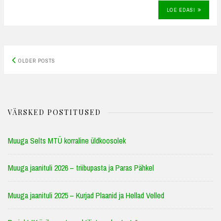
LOE EDASI
Posts
OLDER POSTS
navigation
VÄRSKED POSTITUSED
Muuga Selts MTÜ korraline üldkoosolek
Muuga jaanituli 2026 – triibupasta ja Paras Pähkel
Muuga jaanituli 2025 – Kurjad Plaanid ja Hellad Velled