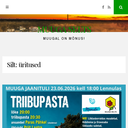
Facebook
RSS
Sea
MUUGA SELTS
Skip
to
MUUGAL ON MÕNUS!
content
Silt:
üritused