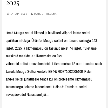
2025
14. APR 2025
MARGOT-HELENA
Head Muuga seltsi liikmed ja huvilised! Allpool leiate seltsi
aprillikuu infokirja. Üldinfo: Muuga seltsil on tänase seisuga 123
liiget. 2025. a liikmemaksu on tasunud neist 44 liiget. Tuletame
taaskord meelde, et liikmemaks on üks
väheseid seltsi omavahendeid. Liikmemaksu 12 eurot aastas saab
tasuda Muuga Seltsi kontole EE447700771002006108. Palun
andke seltsi juhatusele teada kui on probleeme liikmemaksu
tasumisega, leiame lahenduse! Uudised: Eelmistel seltsi
suvepäevadel Naissaarel jäi…