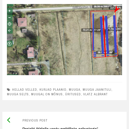
HELLAD VELLED
,
KURJAD PLAANID
,
MUUGA
,
MUUGA JAANITULI
,
MUUGA SELTS
,
MUUGAL ON MÕNUS
,
ÜRITUSED
,
VLATZ ALBRANT
Previous
Post
PREVIOUS POST
post: