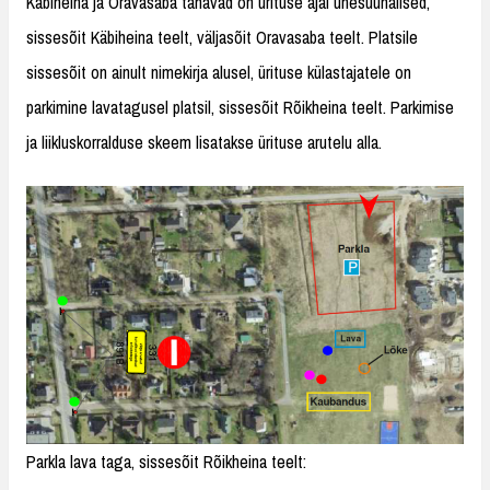
Käbiheina ja Oravasaba tänavad on ürituse ajal ühesuunalised,
sissesõit Käbiheina teelt, väljasõit Oravasaba teelt. Platsile
sissesõit on ainult nimekirja alusel, ürituse külastajatele on
parkimine lavatagusel platsil, sissesõit Rõikheina teelt. Parkimise
ja liikluskorralduse skeem lisatakse ürituse arutelu alla.
Parkla lava taga, sissesõit Rõikheina teelt: