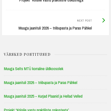
Projekt “Kriisile vastu praktiliste oskustega”
navigation
Next
NEXT POST
Post:
Muuga jaanituli 2026 – triibupasta ja Paras Pähkel
VÄRSKED POSTITUSED
Muuga Selts MTÜ korraline üldkoosolek
Muuga jaanituli 2026 – triibupasta ja Paras Pähkel
Muuga jaanituli 2025 – Kurjad Plaanid ja Hellad Velled
Projekt “Kriisile vastu praktiliste oskustega”