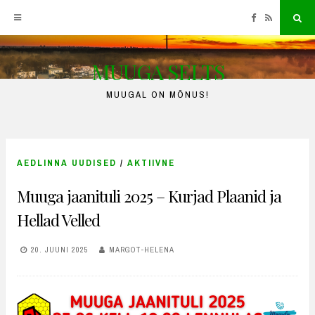
Facebook
RSS
Sea
MUUGA SELTS
Skip
to
MUUGAL ON MÕNUS!
content
AEDLINNA UUDISED
/
AKTIIVNE
Muuga jaanituli 2025 – Kurjad Plaanid ja
Hellad Velled
20. JUUNI 2025
MARGOT-HELENA