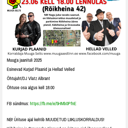
Muuga jaanituli 2025
Esinevad Kurjad Plaanid ja Hellad Velled
Õhtujuht/DJ Vlatz Albrant
Õhtuse osa algus kell 18.00
FB sündmus:
https://fb.me/e/5HMb0PfnE
NB! Ürituse ajal kehtib MUUDETUD LIIKLUSKORRALDUS!