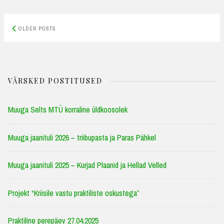
Posts
OLDER POSTS
navigation
VÄRSKED POSTITUSED
Muuga Selts MTÜ korraline üldkoosolek
Muuga jaanituli 2026 – triibupasta ja Paras Pähkel
Muuga jaanituli 2025 – Kurjad Plaanid ja Hellad Velled
Projekt “Kriisile vastu praktiliste oskustega”
Praktiline perepäev 27.04.2025