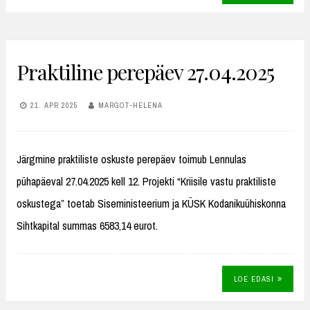
Praktiline perepäev 27.04.2025
21. APR 2025
MARGOT-HELENA
Järgmine praktiliste oskuste perepäev toimub Lennulas
pühapäeval 27.04.2025 kell 12. Projekti “Kriisile vastu praktiliste
oskustega” toetab Siseministeerium ja KÜSK Kodanikuühiskonna
Sihtkapital summas 6583,14 eurot.
LOE EDASI