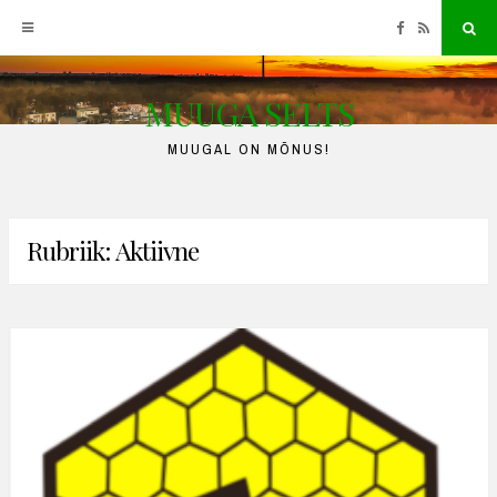
Facebook
RSS
Sea
MUUGA SELTS
Skip
to
MUUGAL ON MÕNUS!
content
Rubriik:
Aktiivne