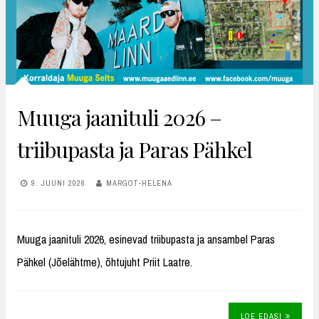
Muuga jaanituli 2026 –
triibupasta ja Paras Pähkel
9. JUUNI 2026
MARGOT-HELENA
Muuga jaanituli 2026, esinevad triibupasta ja ansambel Paras
Pähkel (Jõelähtme), õhtujuht Priit Laatre.
LOE EDASI