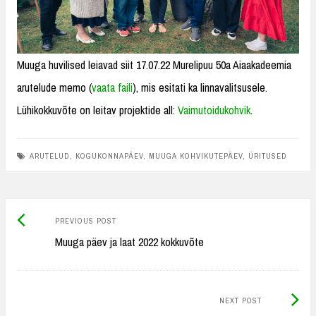
Muuga huvilised leiavad siit 17.07.22 Murelipuu 50a Aiaakadeemia
arutelude memo (
vaata faili
), mis esitati ka linnavalitsusele.
Lühikokkuvõte on leitav projektide all:
Vaimutoidukohvik
.
ARUTELUD
,
KOGUKONNAPÄEV
,
MUUGA KOHVIKUTEPÄEV
,
ÜRITUSED
Previous
Post
PREVIOUS POST
post:
Muuga päev ja laat 2022 kokkuvõte
navigation
Next
NEXT POST