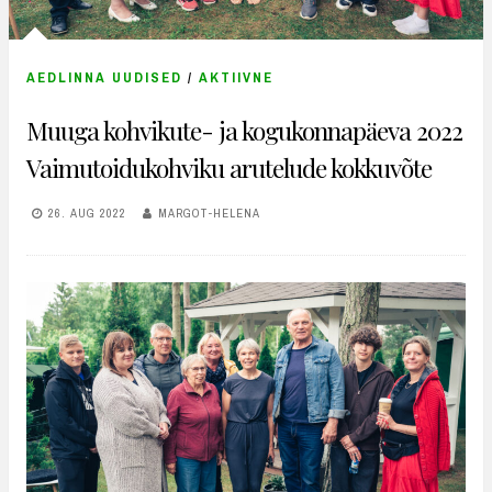
AEDLINNA UUDISED
/
AKTIIVNE
Muuga kohvikute- ja kogukonnapäeva 2022
Vaimutoidukohviku arutelude kokkuvõte
26. AUG 2022
MARGOT-HELENA