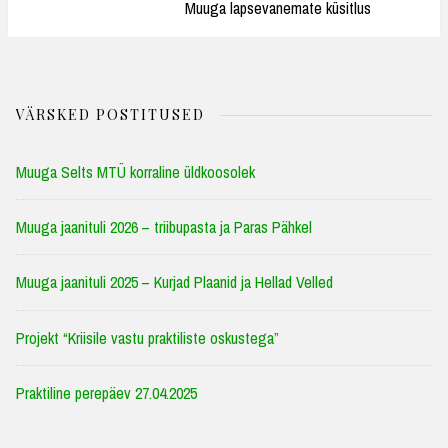
Post:
Muuga lapsevanemate küsitlus
VÄRSKED POSTITUSED
Muuga Selts MTÜ korraline üldkoosolek
Muuga jaanituli 2026 – triibupasta ja Paras Pähkel
Muuga jaanituli 2025 – Kurjad Plaanid ja Hellad Velled
Projekt “Kriisile vastu praktiliste oskustega”
Praktiline perepäev 27.04.2025