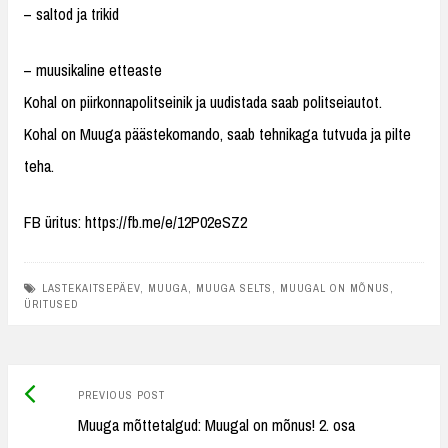
– saltod ja trikid
– muusikaline etteaste
Kohal on piirkonnapolitseinik ja uudistada saab politseiautot.
Kohal on Muuga päästekomando, saab tehnikaga tutvuda ja pilte
teha.
FB üritus: https://fb.me/e/12P02eSZ2
LASTEKAITSEPÄEV
,
MUUGA
,
MUUGA SELTS
,
MUUGAL ON MÕNUS
,
ÜRITUSED
Previous
Post
PREVIOUS POST
post:
Muuga mõttetalgud: Muugal on mõnus! 2. osa
navigation