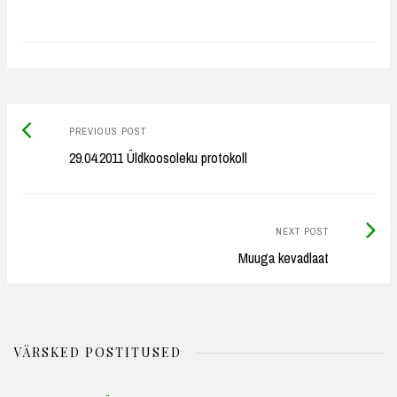
Previous
Post
PREVIOUS POST
post:
29.04.2011 Üldkoosoleku protokoll
navigation
Next
NEXT POST
Post:
Muuga kevadlaat
VÄRSKED POSTITUSED