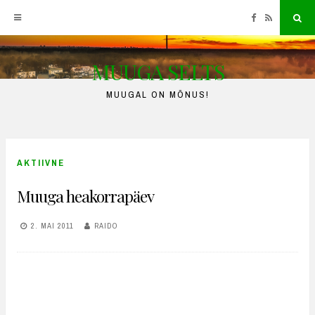
Facebook
RSS
Sea
MUUGA SELTS
Skip
to
MUUGAL ON MÕNUS!
content
AKTIIVNE
Muuga heakorrapäev
2. MAI 2011
RAIDO