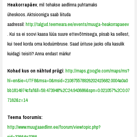
Heakorrapäev
, mil tehakse aedlinna puhtamaks
üheskoos. Aktsiooniga saab liituda
aadressil:
http://talgud.teemeara.ee/events/muuga-heakorrapaeev
. Kui sa ei soovi kaasa lüüa suure ettevõtmisega, piisab ka sellest,
kui teed korda oma koduümbruse. Saad ürituse jaoks olla kasulik
kuidagi teisiti? Anna endast märku!
Kohad kus on nähtud prügi
:
http://maps.google.com/maps/ms?
hl=en&ie=UTF8&msa=0&msid=210875578926202415682.0004a0a0
bb1814974cfaf&ll=59.473948%2C24.943686&spn=0.021057%2C0.07
7162&z=14
Teema foorumis:
http://www.muugaaedlinn.ee/foorum/viewtopic.php?
pid=3366#p3366