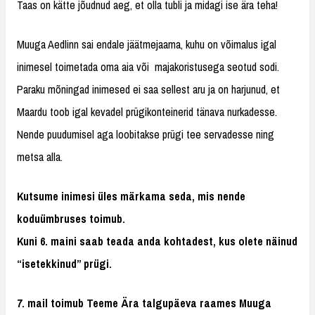
Taas on kätte jõudnud aeg, et olla tubli ja midagi ise ära teha!
Muuga Aedlinn sai endale jäätmejaama, kuhu on võimalus igal
inimesel toimetada oma aia või majakoristusega seotud sodi.
Paraku mõningad inimesed ei saa sellest aru ja on harjunud, et
Maardu toob igal kevadel prügikonteinerid tänava nurkadesse.
Nende puudumisel aga loobitakse prügi tee servadesse ning
metsa alla.
Kutsume inimesi üles märkama seda, mis nende
koduümbruses toimub.
Kuni 6. maini saab teada anda kohtadest, kus olete näinud
“isetekkinud” prügi.
7. mail toimub Teeme Ära talgupäeva raames Muuga