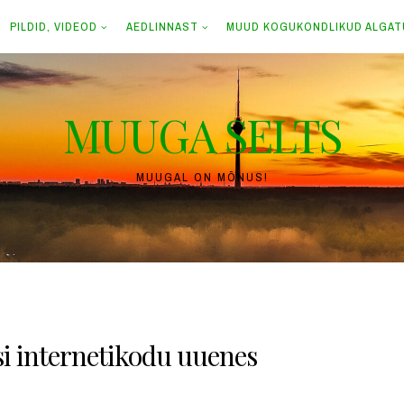
PILDID, VIDEOD
AEDLINNAST
MUUD KOGUKONDLIKUD ALGA
MUUGA SELTS
MUUGAL ON MÕNUS!
i internetikodu uuenes