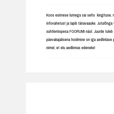
Koos esimese lumega sai selts kingituse, mi
infovahetust ja lapib tänavaauke. Jutulõng
suhtlemispesa FOORUMI näol. Juurde tuleb 
päevakajalisena hoidmine on iga aedlinlase
nimel, et elu aedlinnas edeneks!
Post
navigation