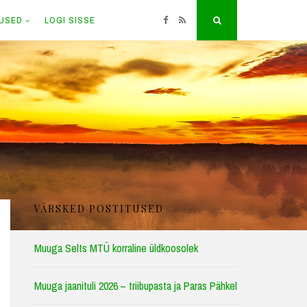
TUSED
LOGI SISSE
Facebook
RSS
Search
VÄRSKED POSTITUSED
Muuga Selts MTÜ korraline üldkoosolek
Muuga jaanituli 2026 – triibupasta ja Paras Pähkel