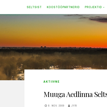
SELTSIST
KOOSTÖÖPARTNERID
PROJEKTID
Skip
to
content
AKTIIVNE
Muuga Aedlinna Selts
8. NOV. 2009
JYRI