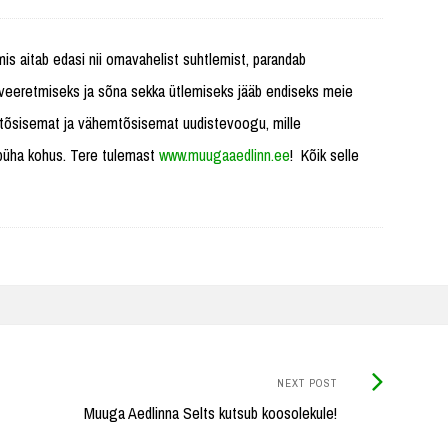
s aitab edasi nii omavahelist suhtlemist, parandab
a veeretmiseks ja sõna sekka ütlemiseks jääb endiseks meie
tõsisemat ja vähemtõsisemat uudistevoogu, mille
 püha kohus. Tere tulemast
www.muugaaedlinn.ee
! Kõik selle
Next
NEXT POST
Post:
Muuga Aedlinna Selts kutsub koosolekule!