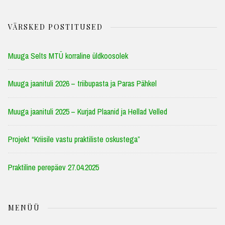
VÄRSKED POSTITUSED
Muuga Selts MTÜ korraline üldkoosolek
Muuga jaanituli 2026 – triibupasta ja Paras Pähkel
Muuga jaanituli 2025 – Kurjad Plaanid ja Hellad Velled
Projekt “Kriisile vastu praktiliste oskustega”
Praktiline perepäev 27.04.2025
MENÜÜ