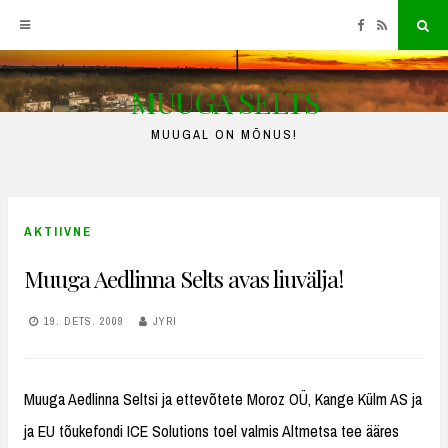
Facebook
RSS
Sea
MUUGA SELTS
Skip
to
MUUGAL ON MÕNUS!
content
AKTIIVNE
Muuga Aedlinna Selts avas liuvälja!
19. DETS. 2009
JYRI
Muuga Aedlinna Seltsi ja ettevõtete Moroz OÜ, Kange Külm AS ja
ja EU tõukefondi ICE Solutions toel valmis Altmetsa tee ääres