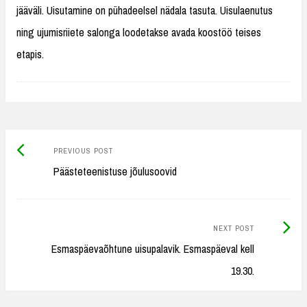
jääväli. Uisutamine on pühadeelsel nädala tasuta. Uisulaenutus
ning ujumisriiete salonga loodetakse avada koostöö teises
etapis.
Previous
Post
PREVIOUS POST
post:
Päästeteenistuse jõulusoovid
navigation
Next
NEXT POST
Post:
Esmaspäevaõhtune uisupalavik. Esmaspäeval kell
19.30.