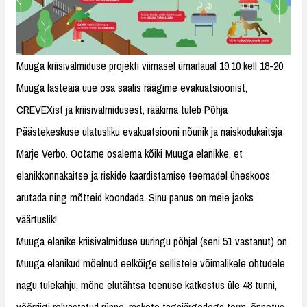
Muuga kriisivalmiduse projekti viimasel ümarlaual 19.10 kell 18-20
Muuga lasteaia uue osa saalis räägime evakuatsioonist,
CREVEXist ja kriisivalmidusest, rääkima tuleb Põhja
Päästekeskuse ulatusliku evakuatsiooni nõunik ja naiskodukaitsja
Marje Verbo. Ootame osalema kõiki Muuga elanikke, et
elanikkonnakaitse ja riskide kaardistamise teemadel üheskoos
arutada ning mõtteid koondada. Sinu panus on meie jaoks
väärtuslik!
Muuga elanike kriisivalmiduse uuringu põhjal (seni 51 vastanut) on
Muuga elanikud mõelnud eelkõige sellistele võimalikele ohtudele
nagu tulekahju, mõne elutähtsa teenuse katkestus üle 48 tunni,
võõrriigi relvastatud rünne, raskete tagajärgedega torm, õnnetus