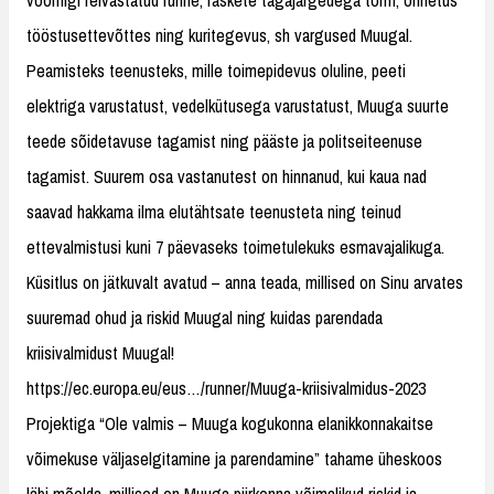
tööstusettevõttes ning kuritegevus, sh vargused Muugal.
Peamisteks teenusteks, mille toimepidevus oluline, peeti
elektriga varustatust, vedelkütusega varustatust, Muuga suurte
teede sõidetavuse tagamist ning pääste ja politseiteenuse
tagamist. Suurem osa vastanutest on hinnanud, kui kaua nad
saavad hakkama ilma elutähtsate teenusteta ning teinud
ettevalmistusi kuni 7 päevaseks toimetulekuks esmavajalikuga.
Küsitlus on jätkuvalt avatud – anna teada, millised on Sinu arvates
suuremad ohud ja riskid Muugal ning kuidas parendada
kriisivalmidust Muugal!
https://ec.europa.eu/eus…/runner/Muuga-kriisivalmidus-2023
Projektiga “Ole valmis – Muuga kogukonna elanikkonnakaitse
võimekuse väljaselgitamine ja parendamine” tahame üheskoos
läbi mõelda, millised on Muuga piirkonna võimalikud riskid ja