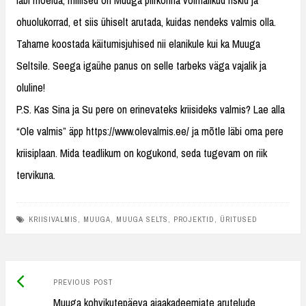
ohuolukorrad, et siis ühiselt arutada, kuidas nendeks valmis olla.
Tahame koostada käitumisjuhised nii elanikule kui ka Muuga
Seltsile. Seega igaühe panus on selle tarbeks väga vajalik ja
oluline!
P.S. Kas Sina ja Su pere on erinevateks kriisideks valmis? Lae alla
“Ole valmis” äpp https://www.olevalmis.ee/ ja mõtle läbi oma pere
kriisiplaan. Mida teadlikum on kogukond, seda tugevam on riik
tervikuna.
KRIISIVALMIS
,
MUUGA
,
MUUGA SELTS
,
PROJEKTID
,
ÜRITUSED
Previous
Post
PREVIOUS POST
post:
Muuga kohvikutepäeva aiaakadeemiate arutelude