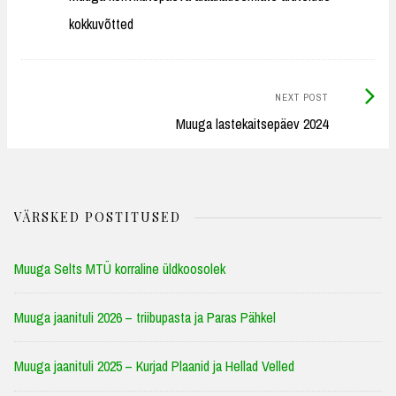
navigation
kokkuvõtted
Next
NEXT POST
Post:
Muuga lastekaitsepäev 2024
VÄRSKED POSTITUSED
Muuga Selts MTÜ korraline üldkoosolek
Muuga jaanituli 2026 – triibupasta ja Paras Pähkel
Muuga jaanituli 2025 – Kurjad Plaanid ja Hellad Velled