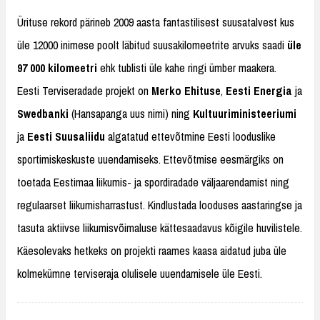
Ürituse rekord pärineb 2009 aasta fantastilisest suusatalvest kus
üle 12000 inimese poolt läbitud suusakilomeetrite arvuks saadi
üle
97 000 kilomeetri
ehk tublisti üle kahe ringi ümber maakera.
Eesti Terviseradade projekt on
Merko Ehituse
,
Eesti Energia
ja
Swedbanki
(Hansapanga uus nimi) ning
Kultuuriministeeriumi
ja
Eesti Suusaliidu
algatatud ettevõtmine Eesti looduslike
sportimiskeskuste uuendamiseks. Ettevõtmise eesmärgiks on
toetada Eestimaa liikumis- ja spordiradade väljaarendamist ning
regulaarset liikumisharrastust. Kindlustada looduses aastaringse ja
tasuta aktiivse liikumisvõimaluse kättesaadavus kõigile huvilistele.
Käesolevaks hetkeks on projekti raames kaasa aidatud juba üle
kolmekümne terviseraja olulisele uuendamisele üle Eesti.