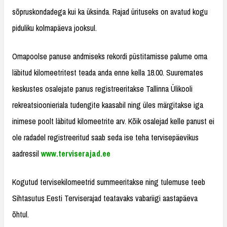
sõpruskondadega kui ka üksinda. Rajad ürituseks on avatud kogu
piduliku kolmapäeva jooksul.
Omapoolse panuse andmiseks rekordi püstitamisse palume oma
läbitud kilomeetritest teada anda enne kella 18.00. Suuremates
keskustes osalejate panus registreeritakse Tallinna Ülikooli
rekreatsioonieriala tudengite kaasabil ning üles märgitakse iga
inimese poolt läbitud kilomeetrite arv. Kõik osalejad kelle panust ei
ole radadel registreeritud saab seda ise teha tervisepäevikus
aadressil
www.terviserajad.ee
Kogutud tervisekilomeetrid summeeritakse ning tulemuse teeb
Sihtasutus Eesti Terviserajad teatavaks vabariigi aastapäeva
õhtul.