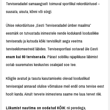
Terviseradadel samaaegselt toimuval sportlikul rekordiüritusel –
suusata, uisuta, kõnni või sörgi.
Ühise rekordürituse „Eesti Terviseradadel ümber maailma”
eesmärk on tutvustada inimestele nende kodukandi looduslikke
terviseradu ja kutsuda kõiki tervislikult aega veetma
tervisekilomeetreid läbides. Tervisesportlasi ootavad üle Eesti
enam kui 60 terviserada
. Pärast sobiliku rajapikkuse läbimist
ootab suuremates keskustes osalejaid soe tee.
Kõigile avatud ja tasuta kasutamiseks olevad looduslikud
terviserajad annavad olulise võimaluse meil endil oma tervise eest
hoolt kanda. Ainult tervete inimestena saame me luua tervet riiki.
Liikumist nautima on oodatud KÕIK
: nii peredega,