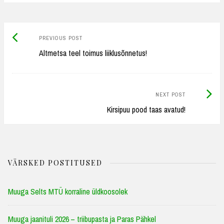
Previous
Post
PREVIOUS POST
post:
Altmetsa teel toimus liiklusõnnetus!
navigation
Next
NEXT POST
Post:
Kirsipuu pood taas avatud!
VÄRSKED POSTITUSED
Muuga Selts MTÜ korraline üldkoosolek
Muuga jaanituli 2026 – triibupasta ja Paras Pähkel