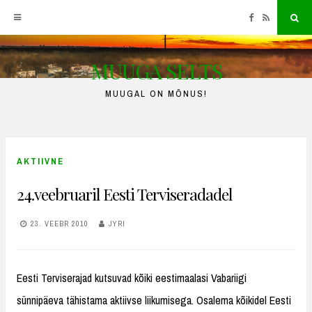
Facebook
RSS
Sea
MUUGA SELTS
Skip
to
MUUGAL ON MÕNUS!
content
AKTIIVNE
24.veebruaril Eesti Terviseradadel
23. VEEBR 2010
JYRI
Eesti Terviserajad kutsuvad kõiki eestimaalasi Vabariigi
sünnipäeva tähistama aktiivse liikumisega. Osalema kõikidel Eesti