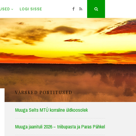
TUSED
LOGI SISSE
Facebook
RSS
Search
VÄRSKED POSTITUSED
Muuga Selts MTÜ korraline üldkoosolek
Muuga jaanituli 2026 – triibupasta ja Paras Pähkel