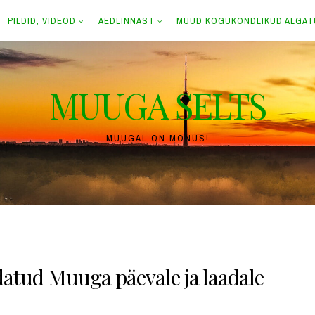
PILDID, VIDEOD
AEDLINNAST
MUUD KOGUKONDLIKUD ALGA
MUUGA SELTS
MUUGAL ON MÕNUS!
odatud Muuga päevale ja laadale