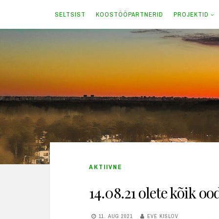
SELTSIST
KOOSTÖÖPARTNERID
PROJEKTID
Skip
to
content
AKTIIVNE
14.08.21 olete kõik o
11. AUG 2021
EVE KISLOV