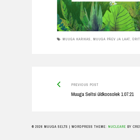
MUUGA KARIKAS
,
MUUGA PÄEV JA LAAT
,
ÜRI
Previous
Post
PREVIOUS POST
post:
Muuga Seltsi üldkoosolek 1.07.21
navigation
© 2026 MUUGA SELTS
|
WORDPRESS THEME:
NUCLEARE
BY CRE