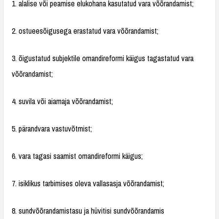
1. alalise või peamise elukohana kasutatud vara võõrandamist;
2. ostueesõigusega erastatud vara võõrandamist;
3. õigustatud subjektile omandireformi käigus tagastatud vara
võõrandamist;
4. suvila või aiamaja võõrandamist;
5. pärandvara vastuvõtmist;
6. vara tagasi saamist omandireformi käigus;
7. isiklikus tarbimises oleva vallasasja võõrandamist;
8. sundvõõrandamistasu ja hüvitisi sundvõõrandamis