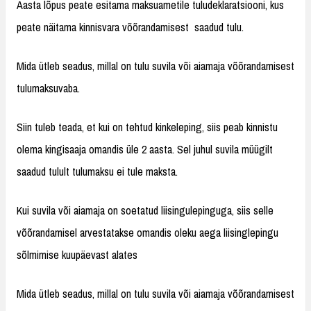
Aasta lõpus peate esitama maksuametile tuludeklaratsiooni, kus
peate näitama kinnisvara võõrandamisest saadud tulu.
Mida ütleb seadus, millal on tulu suvila või aiamaja võõrandamisest
tulumaksuvaba.
Siin tuleb teada, et kui on tehtud kinkeleping, siis peab kinnistu
olema kingisaaja omandis üle 2 aasta. Sel juhul suvila müügilt
saadud tulult tulumaksu ei tule maksta.
Kui suvila või aiamaja on soetatud liisingulepinguga, siis selle
võõrandamisel arvestatakse omandis oleku aega liisinglepingu
sõlmimise kuupäevast alates
Mida ütleb seadus, millal on tulu suvila või aiamaja võõrandamisest