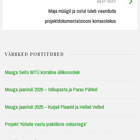
Next
NEXT POST
Post:
Maja müügil ja ostul tuleb veenduda
projektdokumentatsiooni korrasolekus
VÄRSKED POSTITUSED
Muuga Selts MTÜ korraline üldkoosolek
Muuga jaanituli 2026 – triibupasta ja Paras Pähkel
Muuga jaanituli 2025 – Kurjad Plaanid ja Hellad Velled
Projekt “Kriisile vastu praktiliste oskustega”