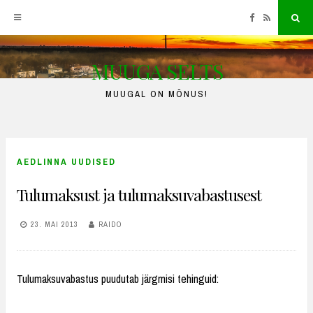
Facebook
RSS
Sea
MUUGA SELTS
Skip
to
MUUGAL ON MÕNUS!
content
AEDLINNA UUDISED
Tulumaksust ja tulumaksuvabastusest
23. MAI 2013
RAIDO
Tulumaksuvabastus puudutab järgmisi tehinguid: