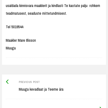
usaldada kinnisvara maaklerit ja kindlasti Te kaotate palju rohkem
teadmatusest, seaduste mittetundmisest.
Tel 5019544
Maakler Mare Illisson
Muuga
Previous
Post
PREVIOUS POST
post:
Muuga kevadlaat ja Teeme ära
navigation