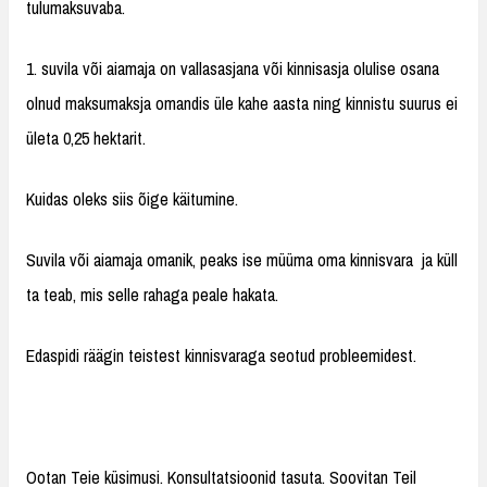
tulumaksuvaba.
1. suvila või aiamaja on vallasasjana või kinnisasja olulise osana
olnud maksumaksja omandis üle kahe aasta ning kinnistu suurus ei
ületa 0,25 hektarit.
Kuidas oleks siis õige käitumine.
Suvila või aiamaja omanik, peaks ise müüma oma kinnisvara ja küll
ta teab, mis selle rahaga peale hakata.
Edaspidi räägin teistest kinnisvaraga seotud probleemidest.
Ootan Teie küsimusi. Konsultatsioonid tasuta. Soovitan Teil