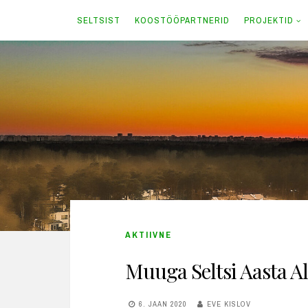
SELTSIST
KOOSTÖÖPARTNERID
PROJEKTID
Skip
to
content
AKTIIVNE
Muuga Seltsi Aasta A
6. JAAN 2020
EVE KISLOV