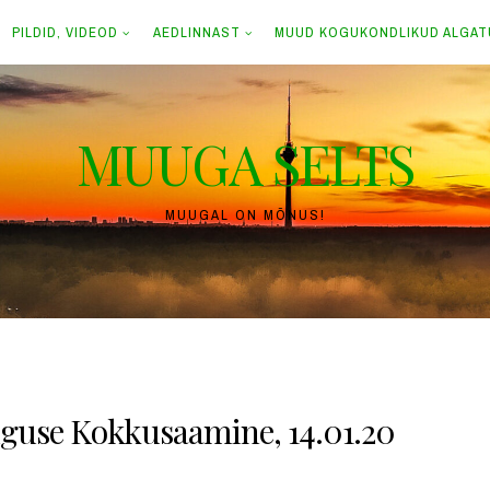
PILDID, VIDEOD
AEDLINNAST
MUUD KOGUKONDLIKUD ALGA
MUUGA SELTS
MUUGAL ON MÕNUS!
lguse Kokkusaamine, 14.01.20