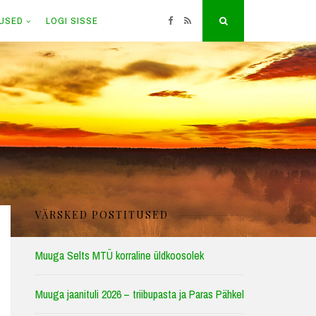
TUSED
LOGI SISSE
Facebook
RSS
Search
VÄRSKED POSTITUSED
Muuga Selts MTÜ korraline üldkoosolek
Muuga jaanituli 2026 – triibupasta ja Paras Pähkel