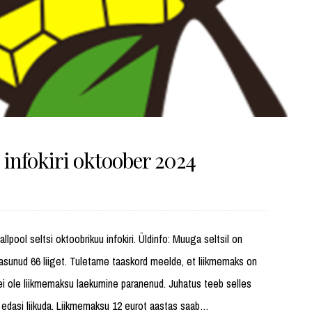
 infokiri oktoober 2024
allpool seltsi oktoobrikuu infokiri. Üldinfo: Muuga seltsil on
asunud 66 liiget. Tuletame taaskord meelde, et liikmemaks on
ei ole liikmemaksu laekumine paranenud. Juhatus teeb selles
edasi liikuda. Liikmemaksu 12 eurot aastas saab…