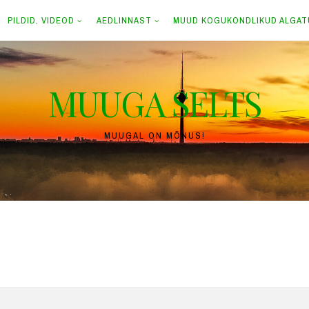
PILDID, VIDEOD
AEDLINNAST
MUUD KOGUKONDLIKUD ALGA
MUUGA SELTS
MUUGAL ON MÕNUS!