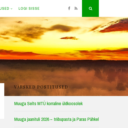
TUSED
LOGI SISSE
Facebook
RSS
Search
VÄRSKED POSTITUSED
Muuga Selts MTÜ korraline üldkoosolek
Muuga jaanituli 2026 – triibupasta ja Paras Pähkel