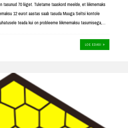
n tasunud 70 liiget. Tuletame taaskord meelde, et liikmemaks
memaksu 12 eurot aastas saab tasuda Muuga Seltsi kontole
juhatusele teada kui on probleeme liikmemaksu tasumisega,…
LOE EDASI