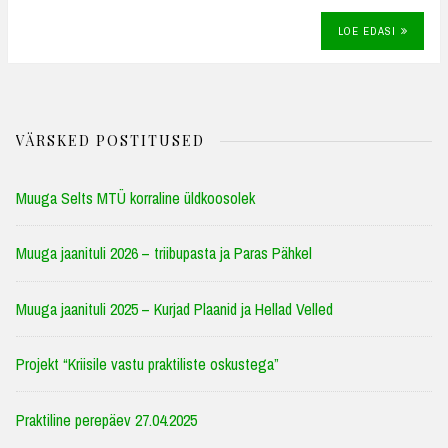
LOE EDASI
VÄRSKED POSTITUSED
Muuga Selts MTÜ korraline üldkoosolek
Muuga jaanituli 2026 – triibupasta ja Paras Pähkel
Muuga jaanituli 2025 – Kurjad Plaanid ja Hellad Velled
Projekt “Kriisile vastu praktiliste oskustega”
Praktiline perepäev 27.04.2025