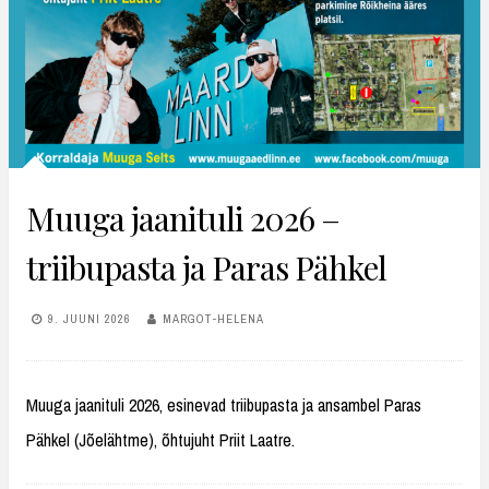
Muuga jaanituli 2026 –
triibupasta ja Paras Pähkel
9. JUUNI 2026
MARGOT-HELENA
Muuga jaanituli 2026, esinevad triibupasta ja ansambel Paras
Pähkel (Jõelähtme), õhtujuht Priit Laatre.