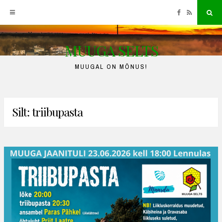
Facebook
RSS
Sea
MUUGA SELTS
Skip
to
MUUGAL ON MÕNUS!
content
Silt:
triibupasta